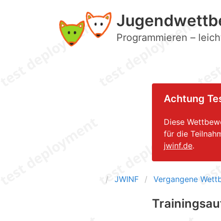
Jugendwettbe
Programmieren – leicht
Achtung Tes
Diese Wettbewe
für die Teilna
jwinf.de
.
JWINF
Vergangene Wett
Trainingsau