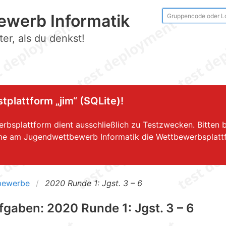
werb Informatik
er, als du denkst!
tplattform „jim“ (SQLite)!
rbsplattform dient ausschließlich zu Testzwecken. Bitten 
hme am Jugendwettbewerb Informatik die Wettbewerbsplatt
bewerbe
2020 Runde 1: Jgst. 3 – 6
fgaben: 2020 Runde 1: Jgst. 3 – 6