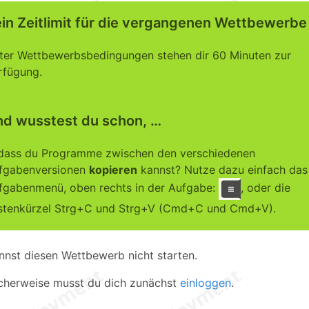
in Zeitlimit für die vergangenen Wettbewerbe
ter Wettbewerbsbedingungen stehen dir 60 Minuten zur
rfügung.
d wusstest du schon, …
dass du Programme zwischen den verschiedenen
fgabenversionen
kopieren
kannst? Nutze dazu einfach das
fgabenmenü, oben rechts in der
Aufgabe:
,
oder die
stenkürzel Strg+C und Strg+V (Cmd+C und Cmd+V).
nnst diesen Wettbewerb nicht starten.
cherweise musst du dich zunächst
einloggen
.