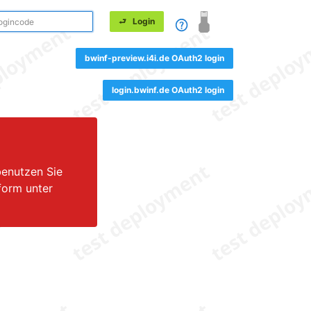
bwinf-preview.i4i.de OAuth2 login
login.bwinf.de OAuth2 login
benutzen Sie
form unter