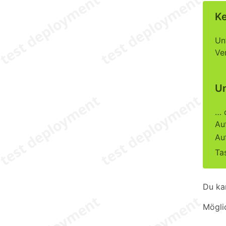
Ke
Un
Ve
Un
… 
Au
Au
Ta
Du ka
Mögli