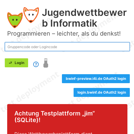
Jugendwettbewer
b Informatik
Programmieren – leichter, als du denkst!
bwinf-preview.i4i.de OAuth2 login
login.bwinf.de OAuth2 login
Achtung Testplattform „jim“
(SQLite)!
Diese Wettbewerbsplattform dient