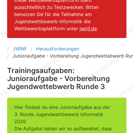
ausschließlich zu Testzwecken. Bitten
benutzen Sie für die Teilnahme am
Jugendwettbewerb Informatik die
Wettbewerbsplattform unter
jwinf.de
.
JWINF
Herausforderungen
Junioraufgabe - Vorbereitung Jugendwettebwerb Ru
Trainingsaufgaben:
Junioraufgabe - Vorbereitung
Jugendwettebwerb Runde 3
Hier findest du eine Junioraufgabe aus der
3. Runde Jugendwettbewerb Informatik
2020
Die Aufgabe haben wir so aufbereitet, dass